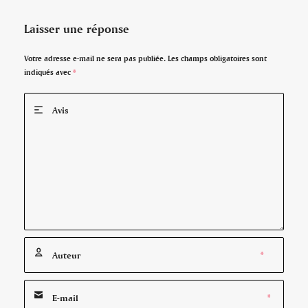
Laisser une réponse
Votre adresse e-mail ne sera pas publiée.
Les champs obligatoires sont
indiqués avec
*
*
*