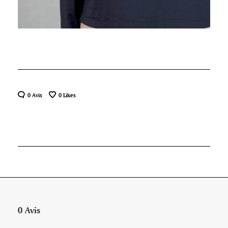
0 Avis
0
Likes
0 Avis