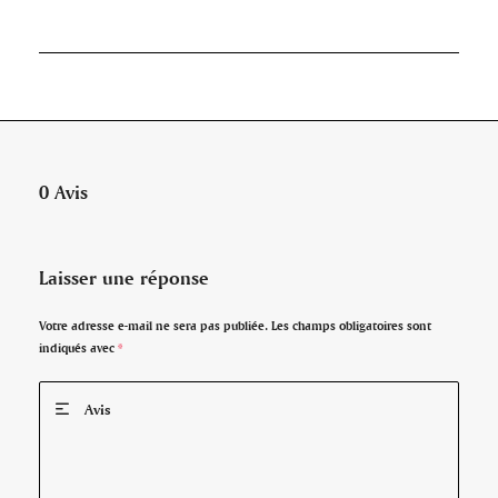
0 Avis
Laisser une réponse
Votre adresse e-mail ne sera pas publiée.
Les champs obligatoires sont
indiqués avec
*