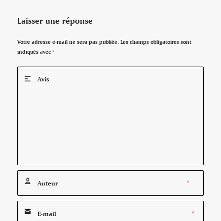
Laisser une réponse
Votre adresse e-mail ne sera pas publiée.
Les champs obligatoires sont
indiqués avec
*
*
*