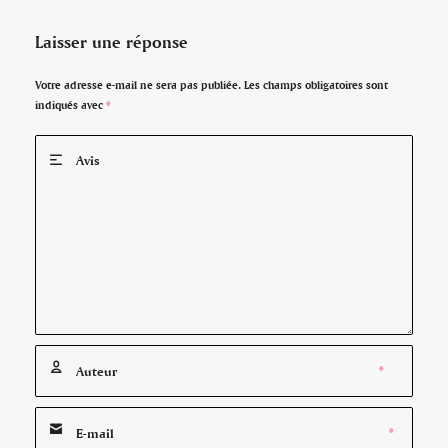
Laisser une réponse
Votre adresse e-mail ne sera pas publiée.
Les champs obligatoires sont
indiqués avec
*
*
*