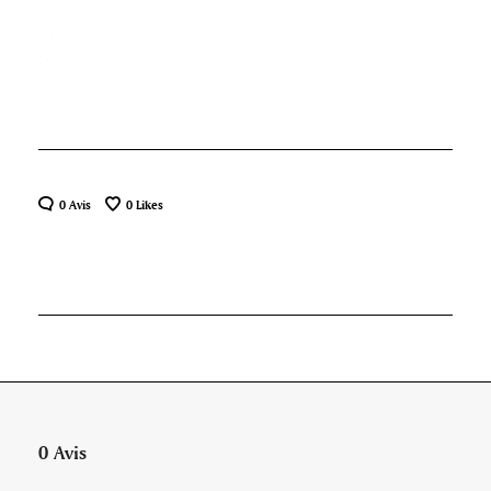
0 Avis
0
Likes
0 Avis