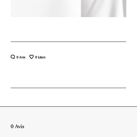
0 Avis
0
Likes
0 Avis