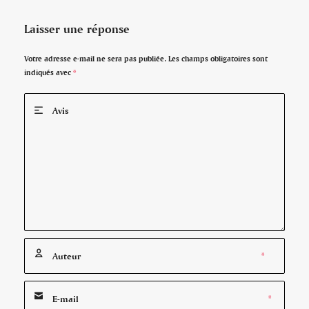
Laisser une réponse
Votre adresse e-mail ne sera pas publiée.
Les champs obligatoires sont
indiqués avec
*
*
*