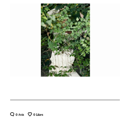
0 Avis
0
Likes