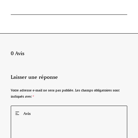
0 Avis
Laisser une réponse
Votre adresse e-mail ne sera pas publiée.
Les champs obligatoires sont
indiqués avec
*