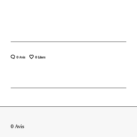
0 Avis
0
Likes
0 Avis